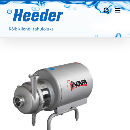
Skip
to
content
Kõik kliendi rahuloluks